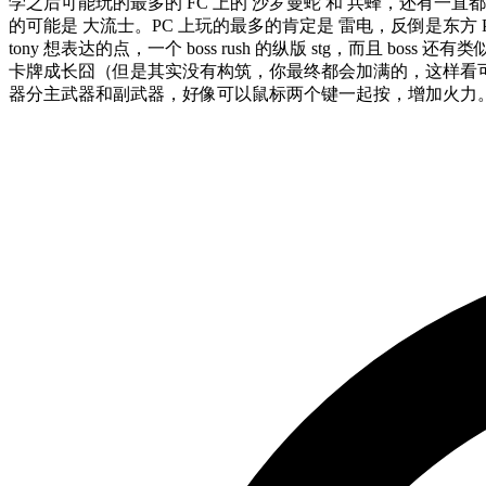
学之后可能玩的最多的 FC 上的 沙罗曼蛇 和 兵蜂，还有一直
的可能是 大流士。PC 上玩的最多的肯定是 雷电，反倒是东方 P
tony 想表达的点，一个 boss rush 的纵版 stg，而且
卡牌成长囧（但是其实没有构筑，你最终都会加满的，这样看
器分主武器和副武器，好像可以鼠标两个键一起按，增加火力。大招子