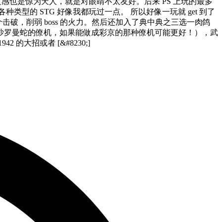
速度感也是惊为天人，就是对眼睛不太友好。后来 PS 上玩的最多
种类型的 STG 好像我都玩过一点。 所以好像一玩就 get 到了
选择各个击破，削弱 boss 的火力。然后还加入了典中典之三选一肉鸽
沙罗曼蛇的僚机，如果能做成彩京的那种僚机可能更好！），武
招或者 [&#8230;]