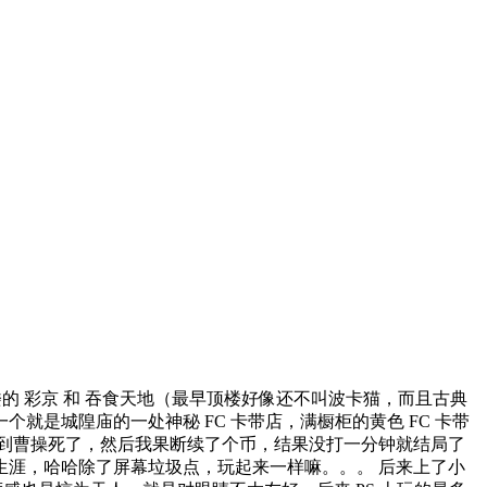
顶楼的 彩京 和 吞食天地（最早顶楼好像还不叫波卡猫，而且古典
就是城隍庙的一处神秘 FC 卡带店，满橱柜的黄色 FC 卡带
到曹操死了，然后我果断续了个币，结果没打一分钟就结局了
生涯，哈哈除了屏幕垃圾点，玩起来一样嘛。。。 后来上了小