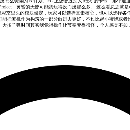
都没怎么玩懂的 B 计划。FC 上还借过别人 烈火 的卡带，那个
roject，黄昏的天使可能我玩得反而没那么多。 这么看总之就是各
 boss 还有类似彩京里头的模块设定，玩家可以选择直击核心，也可以
可能把僚机作为构筑的一部分做进去更好，不过比起小蜜蜂或者
弹时间其实我觉得操作让节奏变得很怪，个人感觉不如 1942 的大