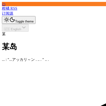
🍊
柑橘 RSS
订阅源
Toggle theme
🇺🇸 English
某
某岛
... : "...アッカリ～ン . .. . " .. .