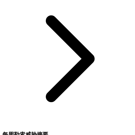
每周勒索威胁摘要