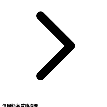
每周勒索威胁摘要