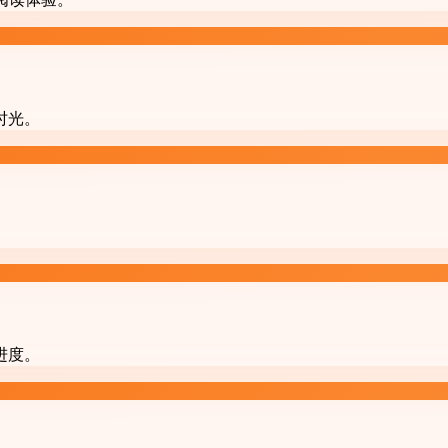
时光。
进度。