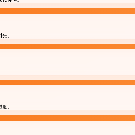
时光。
进度。