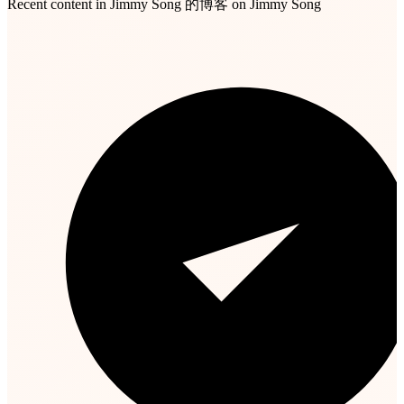
Recent content in Jimmy Song 的博客 on Jimmy Song