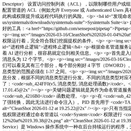
Descriptor） 设置访问控制列表（ACL），以限制哪些
配置管道的 ACL（例如允许 Everyone 或 Authenti
此构成权限提升或远程代码执行的风险。</p> <h4 id="发现命名管道">发现
us/sysinternals/downloads/sysinternals-suite">Sysinternals 
好的工具：<a href="https://github.com/sensepost/pipetap"
<p><img src="/images/2026-03-16/CleanShot%202026-01-04%
权限运行着，完全符合我们挖掘提权的条件。</p> <p><img src="/images/2026-0
id="进程终止逻辑">进程终止逻辑</h4> <p>根据命名管道服务进程定位到其
着 AI 进行分析，很容易就定位到相关信息。</p> <p>
消息头为 12 个字节。</p> <p><img src="/images/2026-03-16/Clea
们可以看见其有三个部分，每个部分刚好 4 字节（DWORD
息类型的范围必须在 1-37 之间。</p> <p><img src="/images/2026-03-1
息分发，根据不同的消息类型进行分发。不同的消息类型对应不
了：<code>sub_424FF0(v5, 消息类型, 消息处理函数)</code>。</p> <p><im
17.01.45@2x" /></p> <p>关键问题逻辑就是其作为
<code>sub_4216B0</code> 函数处理。</p> <p>在 <c
了强转换，因此无法进行命令注入）。PID 首先用于 <code>TASKLIST</code
alt="CleanShot 2026-01-12 at 19.25.22@2x" 
低权限进程通过命名管道以 <code>System</code> 权限进行 <code>TASK
12%20at%2019.39.38@2x.png" alt="CleanShot 2026-01-
Service）是 Windows 操作系统中一种在后台持续运