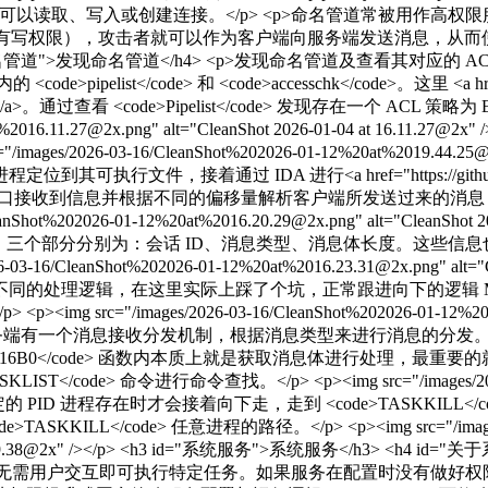
用户或组可以读取、写入或创建连接。</p> <p>命名管道常被用
cated Users 具有写权限），攻击者就可以作为客户端向服务端发
命名管道</h4> <p>发现命名管道及查看其对应的 ACL 策略可以借助 <a hr
Suite</a> 内的 <code>pipelist</code> 和 <code>accesschk</code>。
>Pipetap</a>。通过查看 <code>Pipelist</code> 发现存在一个 ACL 策略
20at%2016.11.27@2x.png" alt="CleanShot 2026-01-04 at 16.
3-16/CleanShot%202026-01-12%20at%2019.44.25@2x.png" a
可执行文件，接着通过 IDA 进行<a href="https://github.co
首先是入口接收到信息并根据不同的偏移量解析客户端所发送过来的消
nShot%202026-01-12%20at%2016.20.29@2x.png" alt="CleanS
）。三个部分分别为：会话 ID、消息类型、消息体长度。这些
6/CleanShot%202026-01-12%20at%2016.23.31@2x.png" alt="C
同的处理逻辑，在这里实际上踩了个坑，正常跟进向下的逻辑 M
g src="/images/2026-03-16/CleanShot%202026-01-12%20at%20
命名管道服务端有一个消息接收分发机制，根据消息类型来进行消息的分发。如图
ode>sub_4216B0</code> 函数内本质上就是获取消息体进行处理，最重
> 命令进行命令查找。</p> <p><img src="/images/2026-03-16/
/></p> <p>只有当指定的 PID 进程存在时才会接着向下走，走到 <code>T
KILL</code> 任意进程的路径。</p> <p><img src="/images/202
12 at 19.39.38@2x" /></p> <h3 id="系统服务">系统服务</h3> <
行的程序，无需用户交互即可执行特定任务。如果服务在配置时没有做好