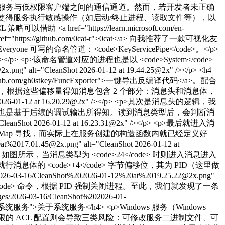
作高权限服务与低权限客户端之间的通信通道。然而，若开发者未正确
送消息，从而使得服务执行敏感操作（如启动/终止进程、读取文件等），以
ef="https://learn.microsoft.com/en-
这里 <a href="https://github.com/0cat-r">0cat</a> 向我推荐了一款可视化友
为 Everyone 可写的命名管道：<code>KeyServicePipe</code>。</p>
11.27@2x" /></p> <p>该命名管道对应的进程也是以 <code>System</code>
lt="CleanShot 2026-01-12 at 19.44.25@2x" /></p> <h4
m/gh0stkey/FuncExporter">一键导出反编译代码</a>。配合
息，根据这些偏移量得知消息包含 2 个部分：消息头和消息体，
hot 2026-01-12 at 16.20.29@2x" /></p> <p>其次是消息头的逻辑，我
信息也是基于后续的调试输出所得知。读到消息类型后，会判断消
leanShot 2026-01-12 at 16.23.31@2x" /></p> <p>最后就进入消
ap 寻找，而实际上在服务创建的构造函数内就已经定义好
17.01.45@2x.png" alt="CleanShot 2026-01-12 at
所示，当消息类型为 <code>24</code> 时则进入消息进入
要的就行消息体的 <code>+4</code> 字节偏移位，其为 PID（这里做
CleanShot%202026-01-12%20at%2019.25.22@2x.png"
ASKKILL</code> 命令，根据 PID 强制关闭进程。至此，我们就发现了一条
6-03-16/CleanShot%202026-01-
h4 id="关于系统服务">关于系统服务</h4> <p>Windows 服务（Windows
权限的 ACL 配置则会导致三类风险：可修改服务二进制文件、可