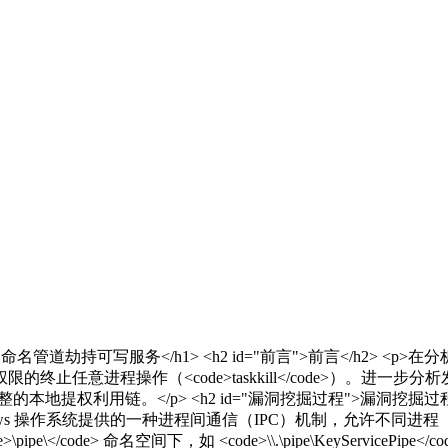
管道劫持可写服务</h1> <h2 id="前言">前言</h2> <p
止任意进程操作（<code>taskkill</code>）。进
提权利用链。</p> <h2 id="漏洞挖掘过程">漏洞挖掘过程</h2> 
）是 Windows 操作系统提供的一种进程间通信（IPC）机制，
code> 命名空间下，如 <code>\\.\pipe\KeyServicePi