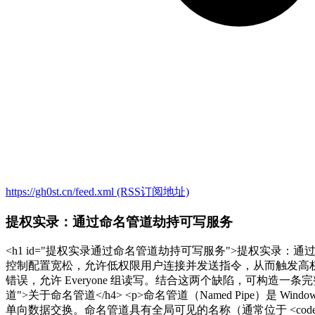
https://gh0st.cn/feed.xml
(RSS订阅地址)
提权实录：通过命名管道劫持可写服务
<h1 id="提权实录通过命名管道劫持可写服务">提权实录：通过命名
控制配置宽松，允许低权限用户连接并发送指令，从而触发高权限的终
错误，允许 Everyone 组读写。结合这两个缺陷，可构造一条完整的本地
道">关于命名管道</h4> <p>命名管道（Named Pipe
单向数据交换。命名管道具有全局可见的名称（通常位于 <code>\pipe\</