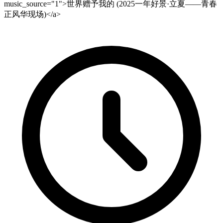
music_source="1">世界赠予我的 (2025一年好景·立夏——青春
正风华现场)</a>