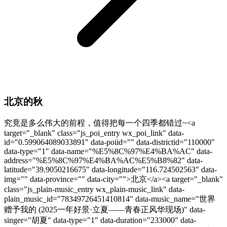
北京的秋
究竟是多么伟大的前程，值得把每一个四季都错过~<a
target="_blank" class="js_poi_entry wx_poi_link" data-
id="0.599064089033891" data-poiid="" data-districtid="110000"
data-type="1" data-name="%E5%8C%97%E4%BA%AC" data-
address="%E5%8C%97%E4%BA%AC%E5%B8%82" data-
latitude="39.9050216675" data-longitude="116.724502563" data-
img="" data-province="" data-city="">北京</a><a target="_blank"
class="js_plain-music_entry wx_plain-music_link" data-
plain_music_id="78349726451410814" data-music_name="世界
赠予我的 (2025一年好景·立夏——青春正风华现场)" data-
singer="胡夏" data-type="1" data-duration="233000" data-