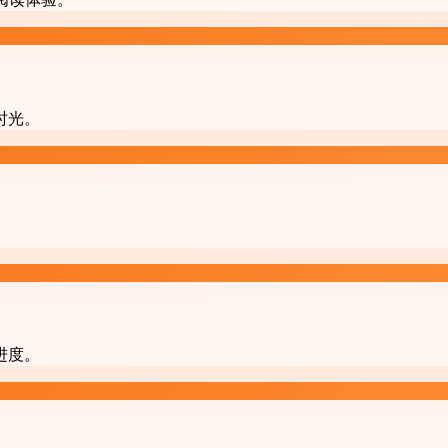
时光。
进度。