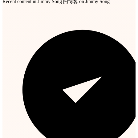
Recent content in Jimmy Song 的博客 on Jimmy Song