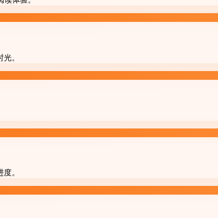
时光。
进度。